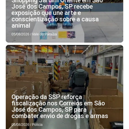
Shopping Jardim Oriente em São
José dos Campos, SP recebe
exposição que une arte e
conscientização sobre a causa
animal
05/08/2026
/
Vale do Paraíba
Operação da SSP reforça
fiscalização nos Correios em São
José dos Campos, SP para
combater envio de drogas e armas
05/08/2026
/
Polícia