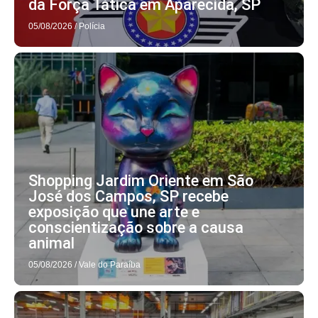
da Força Tática em Aparecida, SP
05/08/2026
/
Polícia
Shopping Jardim Oriente em São
José dos Campos, SP recebe
exposição que une arte e
conscientização sobre a causa
animal
05/08/2026
/
Vale do Paraíba