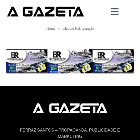
Home
Claudio Refrigeração
FERRAZ SANTOS – PROPAGANDA, PUBLICIDADE E
MARKETING