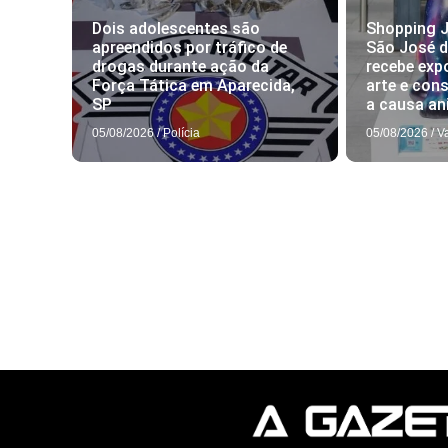
Dois adolescentes são
Shopping J
apreendidos por tráfico de
São José 
drogas durante ação da
recebe exp
Força Tática em Aparecida,
arte e con
SP
a causa an
05/08/2026
/
Polícia
05/08/2026
/
V