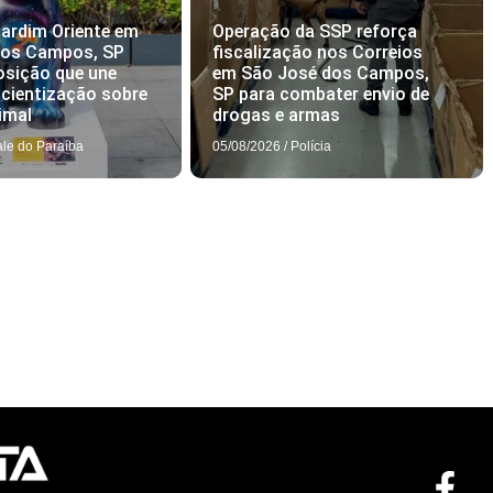
ardim Oriente em
Operação da SSP reforça
dos Campos, SP
fiscalização nos Correios
osição que une
em São José dos Campos,
scientização sobre
SP para combater envio de
imal
drogas e armas
ale do Paraíba
05/08/2026
/
Polícia