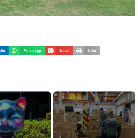
din
WhatsApp
Email
Print