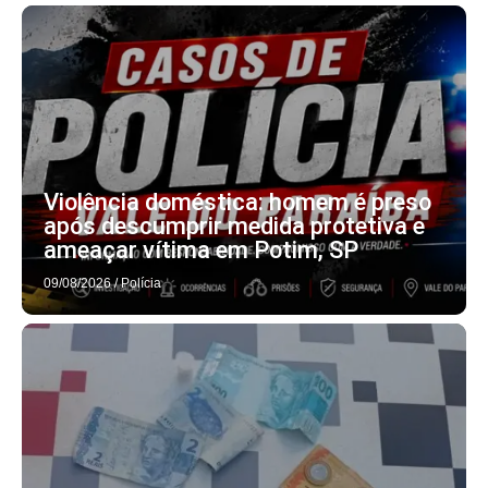
Violência doméstica: homem é preso
após descumprir medida protetiva e
ameaçar vítima em Potim, SP
09/08/2026
/
Polícia