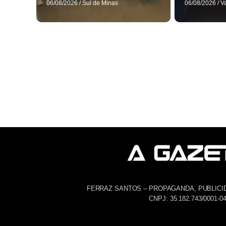
06/08/2026
/
Sul de Minas
06/08/2026
/
V
FERRAZ SANTOS – PROPAGANDA, PUBLICI
CNPJ: 35.182.743/0001-0