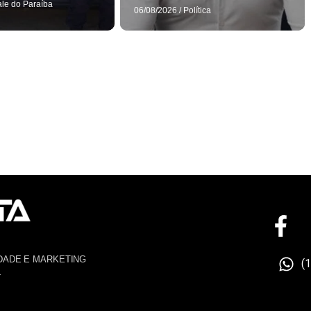
ale do Paraíba
06/08/2026
/
Política
DADE E MARKETING
(
4