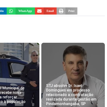
din
WhatsApp
Email
Print
STJ absolve Dr. Isael
l Municipal de
Domingues em processo
 recebe nova
relacionado a contratação
a reforçar
realizada durante gestão em
to à população
Pindamonhangaba, SP