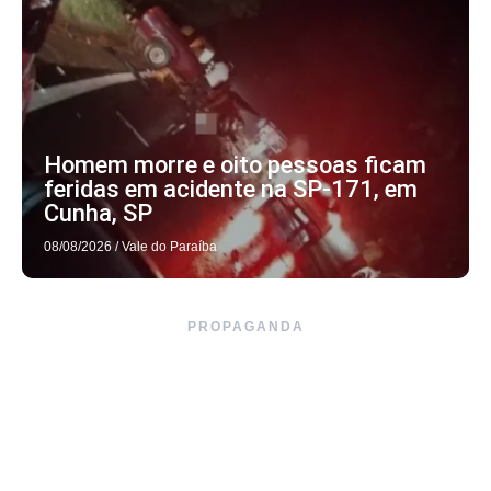
Homem morre e oito pessoas ficam
feridas em acidente na SP-171, em
Cunha, SP
08/08/2026
/
Vale do Paraíba
PROPAGANDA