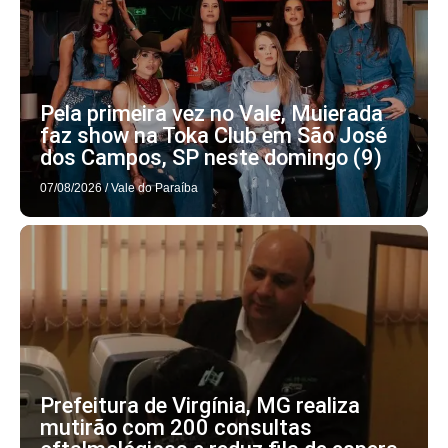
Pela primeira vez no Vale, Muierada
faz show na Toka Club em São José
dos Campos, SP neste domingo (9)
07/08/2026
/
Vale do Paraíba
Prefeitura de Virgínia, MG realiza
mutirão com 200 consultas