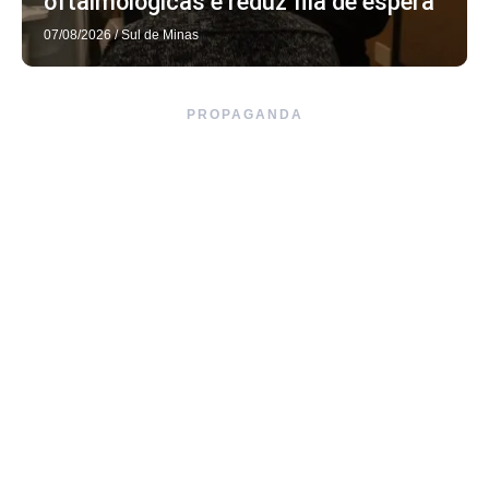
oftalmológicas e reduz fila de espera
07/08/2026
/
Sul de Minas
PROPAGANDA