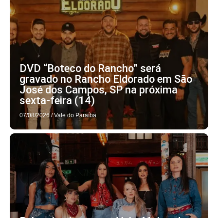
DVD “Boteco do Rancho” será
gravado no Rancho Eldorado em São
José dos Campos, SP na próxima
sexta-feira (14)
07/08/2026
/
Vale do Paraíba