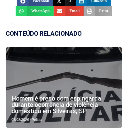
Facebook
X
Linkedin
WhatsApp
Email
Print
CONTEÚDO RELACIONADO
Homem é preso com espingarda
durante ocorrência de violência
doméstica em Silveiras, SP
08/08/2026
/
Polícia