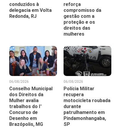
conduzidos à
reforça
delegacia em Volta
compromisso da
Redonda, RJ
gestão com a
proteção e os
direitos das
mulheres
06/08/2026
06/08/2026
Conselho Municipal
Polícia Militar
dos Direitos da
recupera
Mulher avalia
motocicleta roubada
trabalhos do I°
durante
Concurso de
patrulhamento em
Desenho em
Pindamonhangaba,
Brazópolis, MG
SP