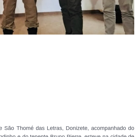
o de São Thomé das Letras, Donizete, acompanhado do
andinho e do tenente Bruno Pierre, esteve na cidade de