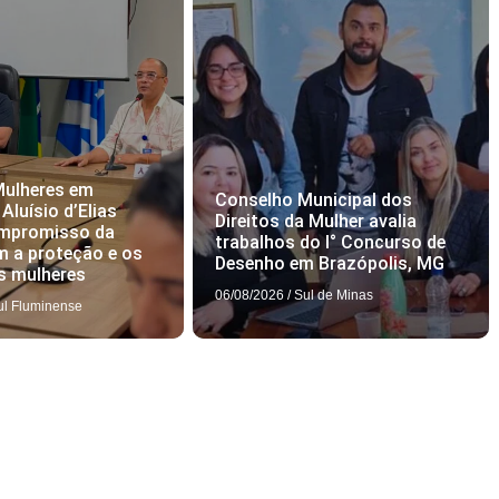
Mulheres em
Conselho Municipal dos
 Aluísio d’Elias
Direitos da Mulher avalia
ompromisso da
trabalhos do I° Concurso de
 a proteção e os
Desenho em Brazópolis, MG
as mulheres
06/08/2026
/
Sul de Minas
ul Fluminense