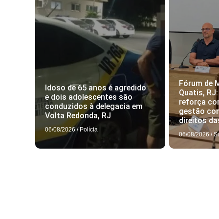
Fórum de 
Idoso de 65 anos é agredido
Quatis, RJ:
e dois adolescentes são
reforça c
conduzidos à delegacia em
gestão com
Volta Redonda, RJ
direitos d
06/08/2026
/
Polícia
06/08/2026
/
S