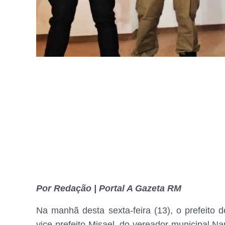
Por Redação | Portal A Gazeta RM
Na manhã desta sexta-feira (13), o prefeit
vice-prefeito Misael, do vereador municipal N