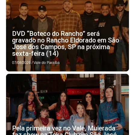
DVD “Boteco do Rancho” será
gravado no Rancho Eldorado em São
José dos Campos, SP na próxima
sexta-feira (14)
07/08/2026
/
Vale do Paraíba
Pela primeira vez no Vale, Muierada
faz show na Toka Club em São José