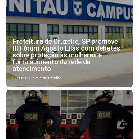
Prefeitura de Cruzeiro, SP promove
III Fórum Agosto Lilás com debates
sobre proteção às mulheres e
fortalecimento da rede de
atendimento
07/08/2026
/
Vale do Paraíba