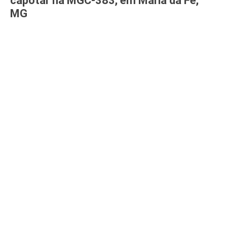
capotar na MGC-383, em Maria da Fé,
MG