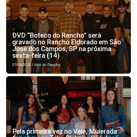
DVD “Boteco do Rancho” será
gravado no Rancho Eldorado em São
José dos Campos, SP na próxima
sexta-feira (14)
07/08/2026
/
Vale do Paraíba
Pela primeira vez no Vale, Muierada