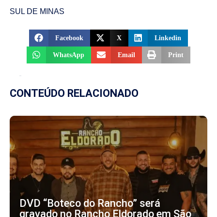
SUL DE MINAS
Facebook
X
Linkedin
WhatsApp
Email
Print
CONTEÚDO RELACIONADO
DVD “Boteco do Rancho” será
gravado no Rancho Eldorado em São