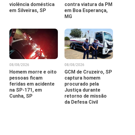
violência doméstica
contra viatura da PM
em Silveiras, SP
em Boa Esperança,
MG
08/08/2026
08/08/2026
Homem morre e oito
GCM de Cruzeiro, SP
pessoas ficam
captura homem
feridas em acidente
procurado pela
na SP-171, em
Justiça durante
Cunha, SP
retorno de missão
da Defesa Civil