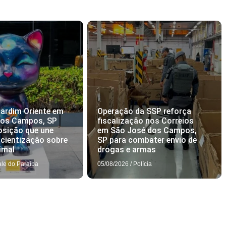
ardim Oriente em
Operação da SSP reforça
dos Campos, SP
fiscalização nos Correios
osição que une
em São José dos Campos,
scientização sobre
SP para combater envio de
imal
drogas e armas
ale do Paraíba
05/08/2026
/
Polícia