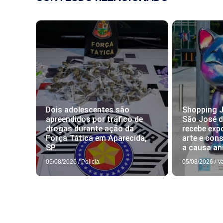
Dois adolescentes são
Shopping J
apreendidos por tráfico de
São José 
drogas durante ação da
recebe exp
Força Tática em Aparecida,
arte e con
SP
a causa an
05/08/2026
/
Polícia
05/08/2026
/
V