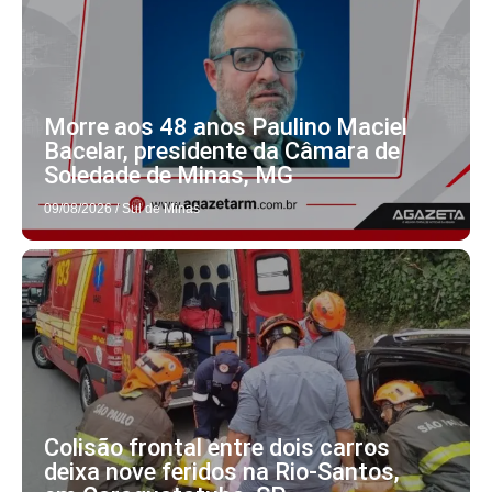
Morre aos 48 anos Paulino Maciel
Bacelar, presidente da Câmara de
Soledade de Minas, MG
09/08/2026
/
Sul de Minas
Colisão frontal entre dois carros
deixa nove feridos na Rio-Santos,