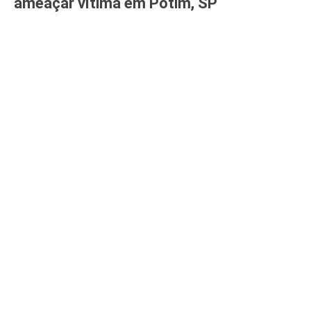
ameaçar vítima em Potim, SP