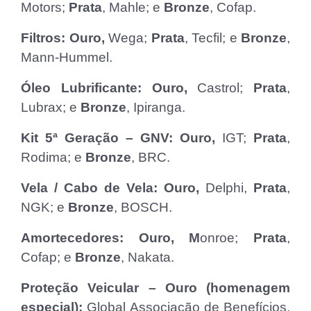
Motors;
Prata
, Mahle; e
Bronze
, Cofap.
Filtros: Ouro,
Wega;
Prata
, Tecfil; e
Bronze
,
Mann-Hummel.
Óleo Lubrificante: Ouro,
Castrol;
Prata
,
Lubrax; e
Bronze
, Ipiranga.
Kit 5ª Geração – GNV: Ouro,
IGT;
Prata
,
Rodima; e
Bronze
, BRC.
Vela / Cabo de Vela: Ouro,
Delphi,
Prata
,
NGK; e
Bronze
, BOSCH.
Amortecedores: Ouro, M
onroe;
Prata
,
Cofap; e
Bronze
, Nakata.
Proteção Veicular – Ouro (homenagem
especial):
Global Associação de Benefícios,