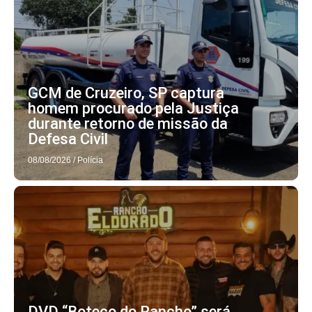
GCM de Cruzeiro, SP captura
homem procurado pela Justiça
durante retorno de missão da
Defesa Civil
08/08/2026
/
Polícia
DVD “Boteco do Rancho” será