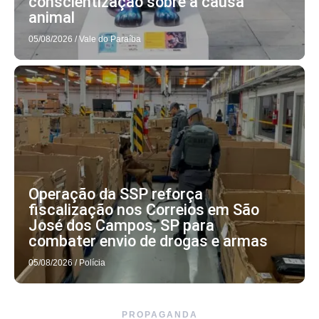
conscientização sobre a causa
animal
05/08/2026
/
Vale do Paraíba
Operação da SSP reforça
fiscalização nos Correios em São
José dos Campos, SP para
combater envio de drogas e armas
05/08/2026
/
Polícia
PROPAGANDA