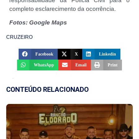
responsabilidade da Polícia Civil para o
completo esclarecimento da ocorrência.
Fotos: Google Maps
CRUZEIRO
Facebook
X
Linkedin
WhatsApp
Email
Print
CONTEÚDO RELACIONADO