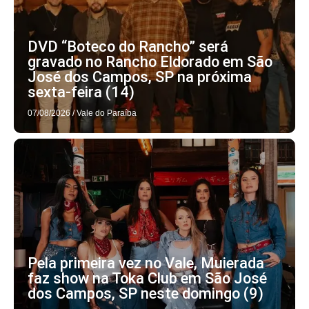
DVD “Boteco do Rancho” será
gravado no Rancho Eldorado em São
José dos Campos, SP na próxima
sexta-feira (14)
07/08/2026
/
Vale do Paraíba
Pela primeira vez no Vale, Muierada
faz show na Toka Club em São José
dos Campos, SP neste domingo (9)