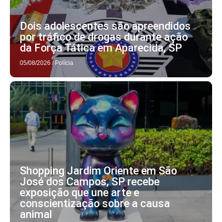
Dois adolescentes são apreendidos
por tráfico de drogas durante ação
da Força Tática em Aparecida, SP
05/08/2026
/
Polícia
Shopping Jardim Oriente em São
José dos Campos, SP recebe
exposição que une arte e
conscientização sobre a causa
animal