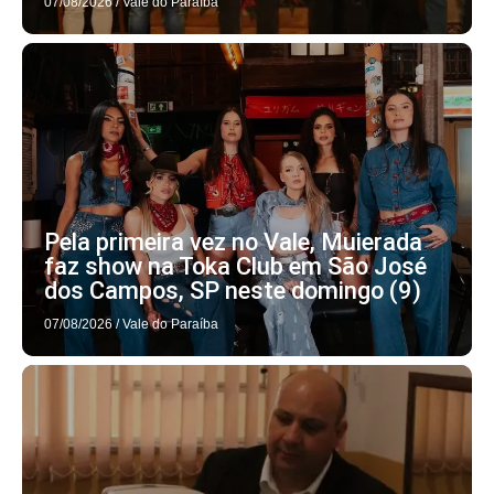
07/08/2026
/
Vale do Paraíba
Pela primeira vez no Vale, Muierada
faz show na Toka Club em São José
dos Campos, SP neste domingo (9)
07/08/2026
/
Vale do Paraíba