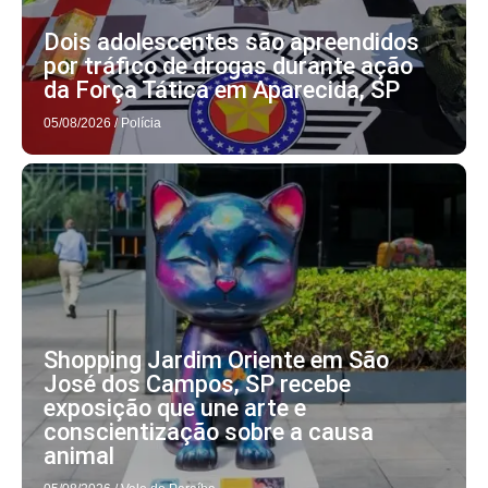
Dois adolescentes são apreendidos
por tráfico de drogas durante ação
da Força Tática em Aparecida, SP
05/08/2026
/
Polícia
Shopping Jardim Oriente em São
José dos Campos, SP recebe
exposição que une arte e
conscientização sobre a causa
animal