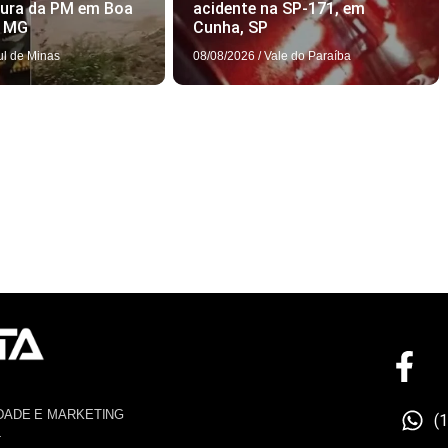
tura da PM em Boa
acidente na SP-171, em
, MG
Cunha, SP
ul de Minas
08/08/2026
/
Vale do Paraíba
DADE E MARKETING
(
4