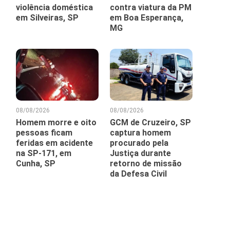
violência doméstica
contra viatura da PM
em Silveiras, SP
em Boa Esperança,
MG
08/08/2026
08/08/2026
Homem morre e oito
GCM de Cruzeiro, SP
pessoas ficam
captura homem
feridas em acidente
procurado pela
na SP-171, em
Justiça durante
Cunha, SP
retorno de missão
da Defesa Civil