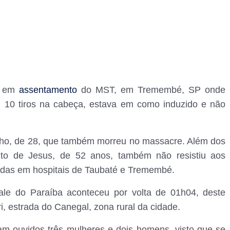
e em
assentamento
do MST, em Tremembé, SP onde
m 10 tiros na cabeça, estava em como induzido e não
lho, de 28, que também morreu no massacre. Além dos
nto de Jesus, de 52 anos, também não resistiu aos
nadas em hospitais de Taubaté e Tremembé.
le do Paraíba aconteceu por volta de 01h04, deste
, estrada do Canegal, zona rural da cidade.
am ouvidos três mulheres e dois homens, visto que se