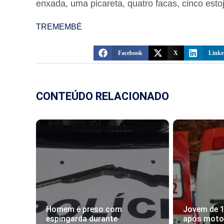
enxada, uma picareta, quatro facas, cinco esto
TREMEMBÉ
Facebook
X
Linke
CONTEÚDO RELACIONADO
Homem é preso com
Jovem de 
espingarda durante
após motoc