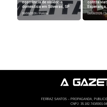
ocorrência de violência
contra via
doméstica em Silveiras, SP
Esperança
08/08/2026
/
Polícia
08/08/2026
/
S
FERRAZ SANTOS – PROPAGANDA, PUBLICI
CNPJ: 35.182.743/0001-0