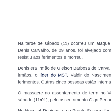
Na tarde de sábado (11) ocorreu um ataqu
Denis Carvalho, de 29 anos, foi alvejado co
resistiu aos ferimentos e morreu.
Denis era irmão de Gleison Barbosa de Carva
irmãos, o
líder do MST
, Valdir do Nascime
ferimentos. Outras cinco pessoas estão inter
O massacre no assentamento de terra no Va
sábado (11/01), pelo assentamento Olga Benari
No Hospital Regional e no Pronto-Socorro for