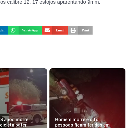
jos calibre 12, 17 estojos aparentando 9mm.
din
WhatsApp
Email
Print
18 anos morre
Homem morre e oito
icleta bater
pessoas ficam feridas em