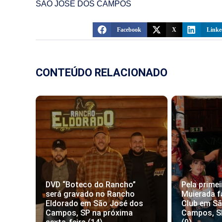
SÃO JOSÉ DOS CAMPOS
Facebook
X
Linke
CONTEÚDO RELACIONADO
DVD “Boteco do Rancho”
Pela primei
será gravado no Rancho
Muierada f
Eldorado em São José dos
Club em S
Campos, SP na próxima
Campos, S