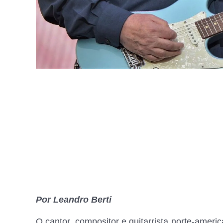
Por Leandro Berti
O cantor, compositor e guitarrista norte-ame