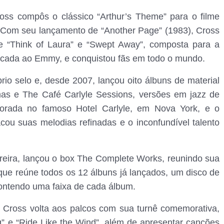
oss compôs o clássico “Arthur’s Theme” para o filme
 Com seu lançamento de “Another Page” (1983), Cross
 e “Think of Laura” e “Swept Away”, composta para a
ndicada ao Emmy, e conquistou fãs em todo o mundo.
rio selo e, desde 2007, lançou oito álbuns de material
tmas e The Café Carlyle Sessions, versões em jazz de
porada no famoso Hotel Carlyle, em Nova York, e o
cou suas melodias refinadas e o inconfundível talento
reira, lançou o box The Complete Works, reunindo sua
que reúne todos os 12 álbuns já lançados, um disco de
 contendo uma faixa de cada álbum.
 Cross volta aos palcos com sua turnê comemorativa,
g” e “Ride Like the Wind”, além de apresentar canções