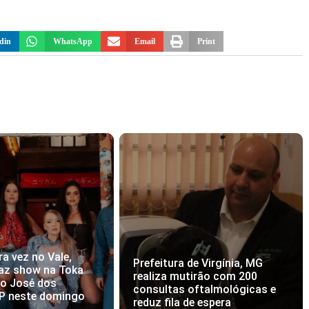
din
WhatsApp
Email
Print
ra vez no Vale,
Prefeitura de Virgínia, MG
az show na Toka
realiza mutirão com 200
ão José dos
consultas oftalmológicas e
P neste domingo
reduz fila de espera