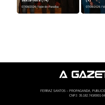
sexta-feira (14)
(9)
07/08/2026
/
Vale do Paraíba
07/08/2026
/
V
FERRAZ SANTOS – PROPAGANDA, PUBLICI
CNPJ: 35.182.743/0001-0