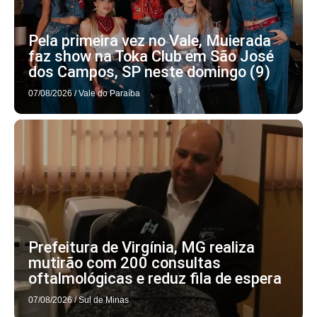
Pela primeira vez no Vale, Muierada
faz show na Toka Club em São José
dos Campos, SP neste domingo (9)
07/08/2026
/
Vale do Paraíba
Prefeitura de Virgínia, MG realiza
mutirão com 200 consultas
oftalmológicas e reduz fila de espera
07/08/2026
/
Sul de Minas