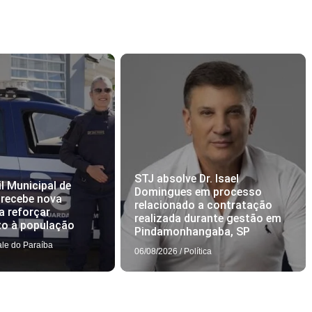
STJ absolve Dr. Isael
l Municipal de
Domingues em processo
 recebe nova
relacionado a contratação
a reforçar
realizada durante gestão em
to à população
Pindamonhangaba, SP
ale do Paraíba
06/08/2026
/
Política