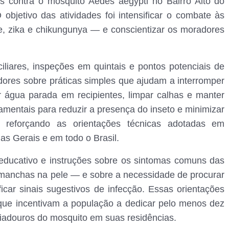
 contra o mosquito Aedes aegypti no Bairro Alto do
bjetivo das atividades foi intensificar o combate às
, zika e chikungunya — e conscientizar os moradores
iliares, inspeções em quintais e pontos potenciais de
dores sobre práticas simples que ajudam a interromper
r água parada em recipientes, limpar calhas e manter
mentais para reduzir a presença do inseto e minimizar
, reforçando as orientações técnicas adotadas em
s Gerais e em todo o Brasil.
 educativo e instruções sobre os sintomas comuns das
 manchas na pele — e sobre a necessidade de procurar
car sinais sugestivos de infecção. Essas orientações
que incentivam a população a dedicar pelo menos dez
criadouros do mosquito em suas residências.