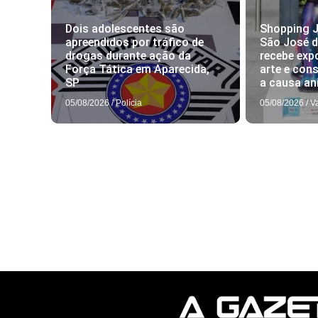
Dois adolescentes são
Shopping J
apreendidos por tráfico de
São José 
drogas durante ação da
recebe exp
Força Tática em Aparecida,
arte e con
SP
a causa an
05/08/2026
/
Polícia
05/08/2026
/
V