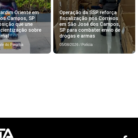
ardim Oriente em
Operação da SSP reforça
dos Campos, SP
fiscalização nos Correios
osição que une
em São José dos Campos,
scientização sobre
SP para combater envio de
imal
drogas e armas
ale do Paraíba
05/08/2026
/
Polícia