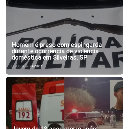
Homem é preso com espingarda
durante ocorrência de violência
doméstica em Silveiras, SP
08/08/2026
/
Polícia
Jovem de 18 anos morre após