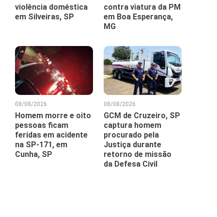
violência doméstica
contra viatura da PM
em Silveiras, SP
em Boa Esperança,
MG
08/08/2026
08/08/2026
Homem morre e oito
GCM de Cruzeiro, SP
pessoas ficam
captura homem
feridas em acidente
procurado pela
na SP-171, em
Justiça durante
Cunha, SP
retorno de missão
da Defesa Civil