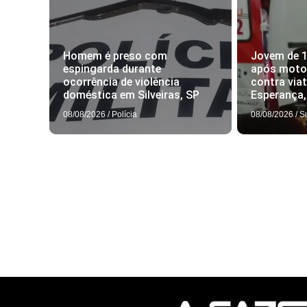
Homem é preso com
Jovem de 
espingarda durante
após motoc
ocorrência de violência
contra via
doméstica em Silveiras, SP
Esperança
08/08/2026
/
Polícia
08/08/2026
/
S