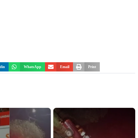
din
WhatsApp
Email
Print