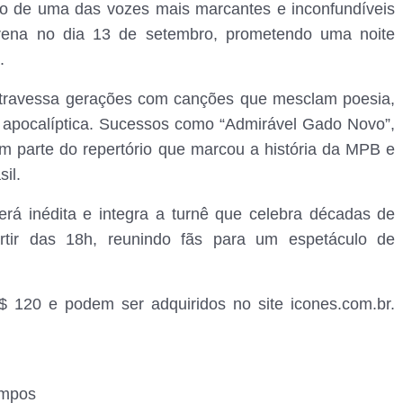
no de uma das vozes mais marcantes e inconfundíveis
ena no dia 13 de setembro, prometendo uma noite
.
travessa gerações com canções que mesclam poesia,
l e apocalíptica. Sucessos como “Admirável Gado Novo”,
em parte do repertório que marcou a história da MPB e
il.
á inédita e integra a turnê que celebra décadas de
artir das 18h, reunindo fãs para um espetáculo de
R$ 120 e podem ser adquiridos no site icones.com.br.
ampos