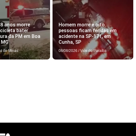
18 anos morre
Homem morre e oito
icleta bater
pessoas ficam feridas em
tura da PM em Boa
acidente na SP-171, em
, MG
Cunha, SP
ul de Minas
08/08/2026
/
Vale do Paraíba