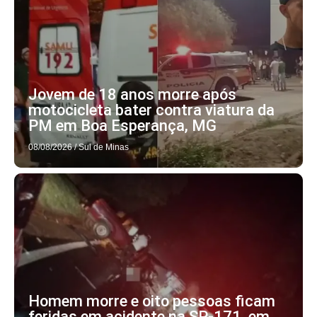
Jovem de 18 anos morre após
motocicleta bater contra viatura da
PM em Boa Esperança, MG
08/08/2026
/
Sul de Minas
Homem morre e oito pessoas ficam
feridas em acidente na SP-171, em