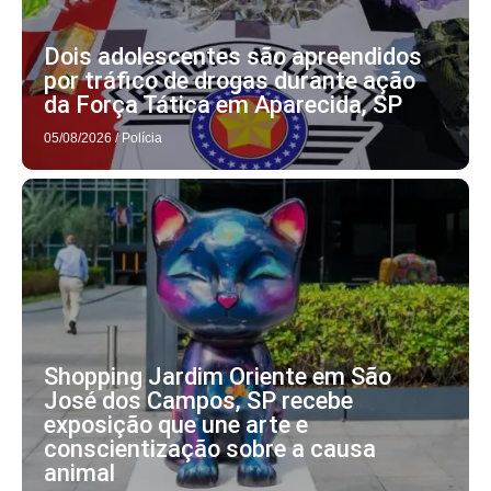
Dois adolescentes são apreendidos
por tráfico de drogas durante ação
da Força Tática em Aparecida, SP
05/08/2026
/
Polícia
Shopping Jardim Oriente em São
José dos Campos, SP recebe
exposição que une arte e
conscientização sobre a causa
animal