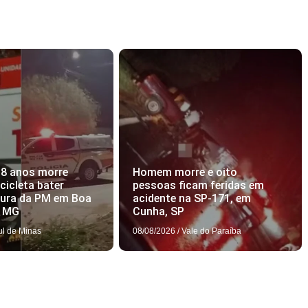
18 anos morre
Homem morre e oito
icleta bater
pessoas ficam feridas em
tura da PM em Boa
acidente na SP-171, em
, MG
Cunha, SP
ul de Minas
08/08/2026
/
Vale do Paraíba