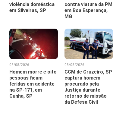
violência doméstica
contra viatura da PM
em Silveiras, SP
em Boa Esperança,
MG
08/08/2026
08/08/2026
Homem morre e oito
GCM de Cruzeiro, SP
pessoas ficam
captura homem
feridas em acidente
procurado pela
na SP-171, em
Justiça durante
Cunha, SP
retorno de missão
da Defesa Civil