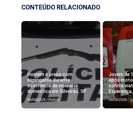
CONTEÚDO RELACIONADO
Homem é preso com
Jovem de 
espingarda durante
após motoc
ocorrência de violência
contra via
doméstica em Silveiras, SP
Esperança
08/08/2026
/
Polícia
08/08/2026
/
S