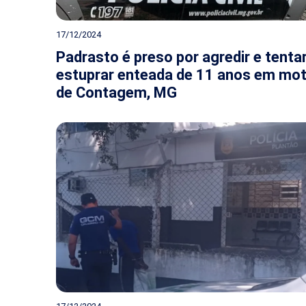
17/12/2024
Padrasto é preso por agredir e tenta
estuprar enteada de 11 anos em mot
de Contagem, MG