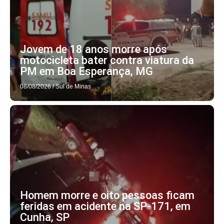
Jovem de 18 anos morre após
motocicleta bater contra viatura da
PM em Boa Esperança, MG
08/08/2026
/
Sul de Minas
Homem morre e oito pessoas ficam
feridas em acidente na SP-171, em
Cunha, SP