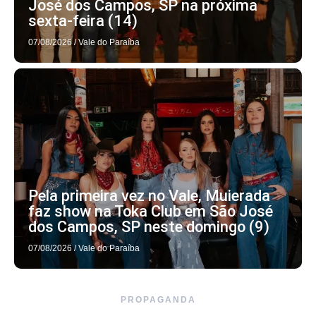
José dos Campos, SP na próxima
sexta-feira (14)
07/08/2026
/
Vale do Paraíba
Pela primeira vez no Vale, Muierada
faz show na Toka Club em São José
dos Campos, SP neste domingo (9)
07/08/2026
/
Vale do Paraíba
PROPAGANDA