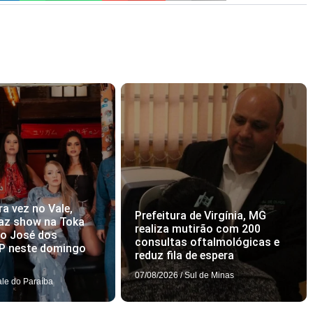
ra vez no Vale,
Prefeitura de Virgínia, MG
az show na Toka
realiza mutirão com 200
ão José dos
consultas oftalmológicas e
P neste domingo
reduz fila de espera
07/08/2026
/
Sul de Minas
ale do Paraíba