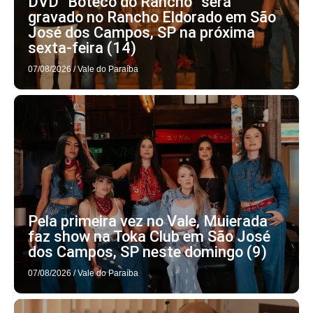
DVD “Boteco do Rancho” será
gravado no Rancho Eldorado em São
José dos Campos, SP na próxima
sexta-feira (14)
07/08/2026
/
Vale do Paraíba
Pela primeira vez no Vale, Muierada
faz show na Toka Club em São José
dos Campos, SP neste domingo (9)
07/08/2026
/
Vale do Paraíba