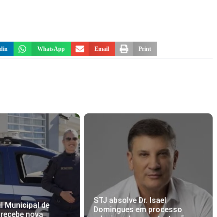
din
WhatsApp
Email
Print
STJ absolve Dr. Isael
l Municipal de
Domingues em processo
 recebe nova