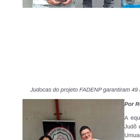
Judocas do projeto FADENP garantiram 49 
Por R
A equ
Judô 
Umua