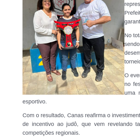
repre
Prefe
garant
No to
send
desem
tornei
O even
no fes
uma m
esportivo.
Com o resultado, Canas reafirma o investiment
de incentivo ao judô, que vem revelando t
competições regionais.