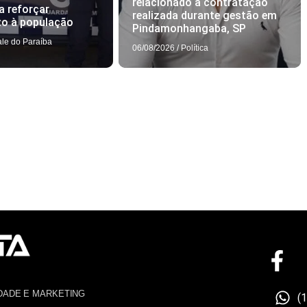
relacionado a contratação
a reforçar
realizada durante gestão em
to à população
Pindamonhangaba, SP
ale do Paraíba
06/08/2026
/
Política
DADE E MARKETING
(