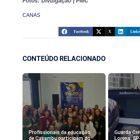
Fotos: Divulgação | PMC
CANAS
Facebook
X
Linke
CONTEÚDO RELACIONADO
Profissionais da educação
Guarda Civi
de Caxambu participam do
Lorena, SP