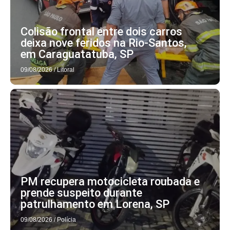
Colisão frontal entre dois carros
deixa nove feridos na Rio-Santos,
em Caraguatatuba, SP
09/08/2026
/
Litoral
PM recupera motocicleta roubada e
prende suspeito durante
patrulhamento em Lorena, SP
09/08/2026
/
Polícia