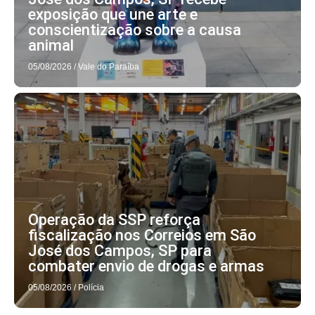
exposição que une arte e
conscientização sobre a causa
animal
05/08/2026
/
Vale do Paraíba
Operação da SSP reforça
fiscalização nos Correios em São
José dos Campos, SP para
combater envio de drogas e armas
05/08/2026
/
Polícia