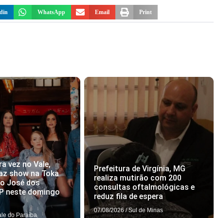
din
WhatsApp
Email
Print
ra vez no Vale,
Prefeitura de Virgínia, MG
az show na Toka
realiza mutirão com 200
ão José dos
consultas oftalmológicas e
P neste domingo
reduz fila de espera
07/08/2026
/
Sul de Minas
ale do Paraíba