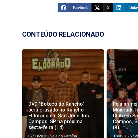
Facebook
X
Linke
CONTEÚDO RELACIONADO
DVD “Boteco do Rancho”
Pela primei
será gravado no Rancho
Muierada f
Eldorado em São José dos
Club em S
Campos, SP na próxima
Campos, S
sexta-feira (14)
(9)
07/08/2026
/
Vale do Paraíba
07/08/2026
/
V