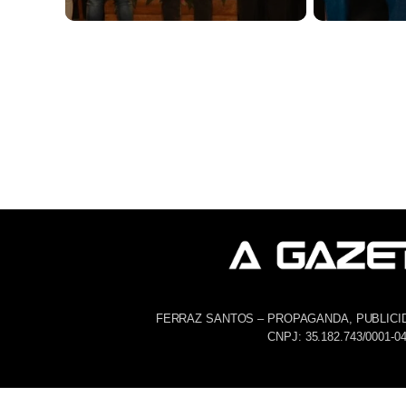
FERRAZ SANTOS – PROPAGANDA, PUBLICI
CNPJ: 35.182.743/0001-0