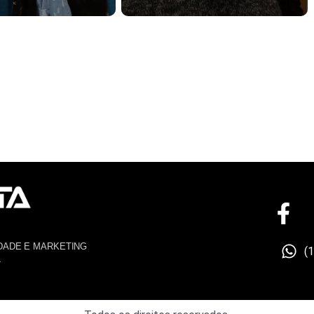
DADE E MARKETING
(
4