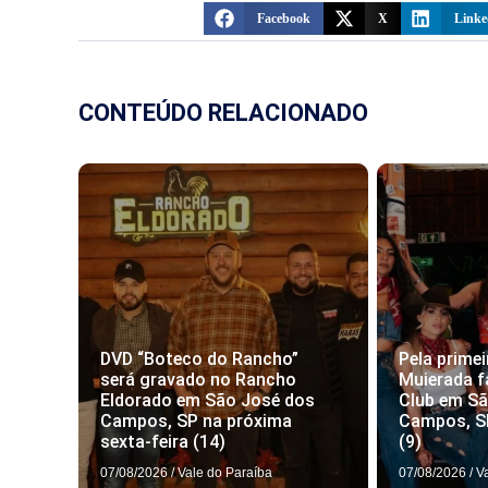
Facebook
X
Linke
CONTEÚDO RELACIONADO
DVD “Boteco do Rancho”
Pela primei
será gravado no Rancho
Muierada f
Eldorado em São José dos
Club em S
Campos, SP na próxima
Campos, S
sexta-feira (14)
(9)
07/08/2026
/
Vale do Paraíba
07/08/2026
/
V