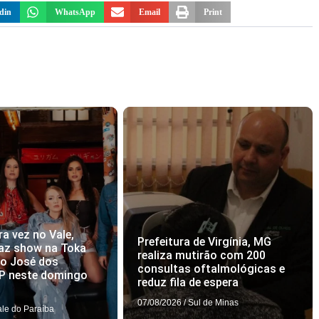
din
WhatsApp
Email
Print
ra vez no Vale,
Prefeitura de Virgínia, MG
az show na Toka
realiza mutirão com 200
ão José dos
consultas oftalmológicas e
P neste domingo
reduz fila de espera
07/08/2026
/
Sul de Minas
ale do Paraíba