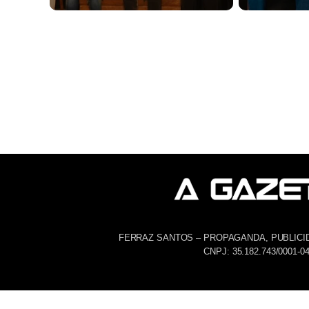
FERRAZ SANTOS – PROPAGANDA, PUBLICI
CNPJ: 35.182.743/0001-0