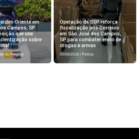
ardim Oriente em
Operação da SSP reforça
dos Campos, SP
fiscalização nos Correios
osição que une
em São José dos Campos,
scientização sobre
SP para combater envio de
imal
drogas e armas
ale do Paraíba
05/08/2026
/
Polícia