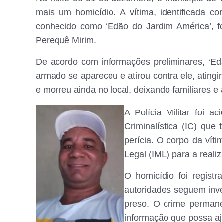
mais um homicídio. A vítima, identificada 
conhecido como ‘Edão do Jardim América’, foi
Perequê Mirim.
De acordo com informações preliminares, ‘
armado se apareceu e atirou contra ele, ating
e morreu ainda no local, deixando familiares 
A Polícia Militar foi 
Criminalística (IC) que
perícia. O corpo da vít
Legal (IML) para a reali
O homicídio foi regist
autoridades seguem inv
preso. O crime permanec
informação que possa aj