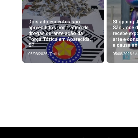
Dois adolescentes são
Shopping J
apreendidos por tráfico de
São José 
drogas durante ação da
recebe exp
Força Tática em Aparecida,
arte e con
SP
a causa an
05/08/2026
/
Polícia
05/08/2026
/
V