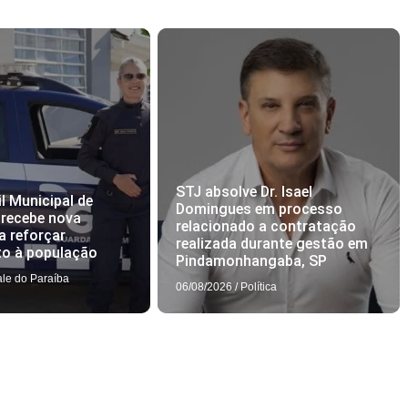
STJ absolve Dr. Isael
l Municipal de
Domingues em processo
 recebe nova
relacionado a contratação
a reforçar
realizada durante gestão em
to à população
Pindamonhangaba, SP
ale do Paraíba
06/08/2026
/
Política