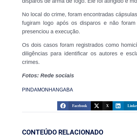
disparos de arma de fogo. Ele foi atingido e mo
No local do crime, foram encontradas cápsula
fugiram logo após os disparos e não foram 
presenciou a execução.
Os dois casos foram registrados como homicíd
diligências para identificar os autores e es
crimes.
Fotos: Rede sociais
PINDAMONHANGABA
Facebook
X
Linke
CONTEÚDO RELACIONADO