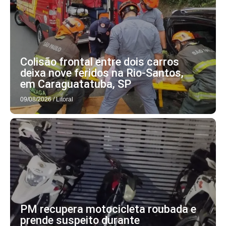
Colisão frontal entre dois carros
deixa nove feridos na Rio-Santos,
em Caraguatatuba, SP
09/08/2026
/
Litoral
PM recupera motocicleta roubada e
prende suspeito durante