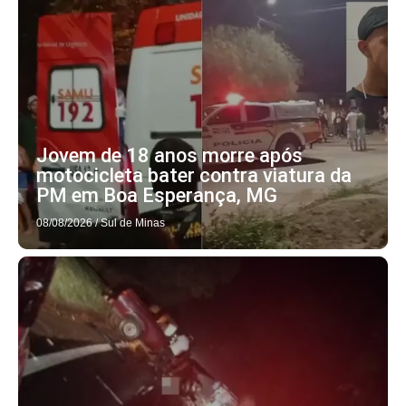
Jovem de 18 anos morre após
motocicleta bater contra viatura da
PM em Boa Esperança, MG
08/08/2026
/
Sul de Minas