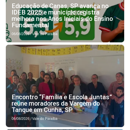
Educação de Canas, SP avança no
IDEB 2025 e município registra
melhora nos Anos Iniciais do Ensino
Fundamental
06/08/2026
/
Vale do Paraíba
Encontro “Família e Escola Juntas”
reúne moradores da Vargem do
Tanque em Cunha, SP
06/08/2026
/
Vale do Paraíba